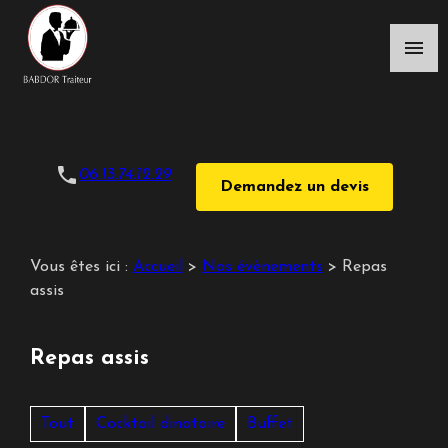
Panneau de gestion des cookies
menu
phone
06.13.74.12.29
Demandez un devis
Vous êtes ici :
Accueil
>
Nos évènements
>
Repas
assis
Repas assis
Tout
Cocktail dinatoire
Buffet