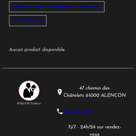
Plateaux repas d'entreprise et séminaire
Vin d'honneur
Aucun produit disponible.
47 chemin des
place
Châtelets
61000 ALENCON
phone
06.13.74.12.29
7j/7 - 24h/24 sur rendez-
vous