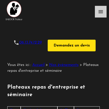
Panneau de gestion des cookies
menu
phone
06.13.74.12.29
Demandez un devis
Vous êtes ici :
Accueil
>
Nos évènements
>
Plateaux
repas d'entreprise et séminaire
Plateaux repas d'entreprise et
séminaire