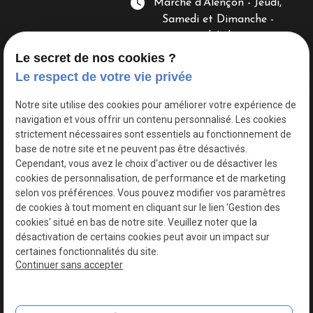
watch_later
Marché d’Alençon - Jeudi,
Samedi et Dimanche -
8h/13h
Le secret de nos cookies ?
Le respect de votre vie privée
Notre site utilise des cookies pour améliorer votre expérience de
navigation et vous offrir un contenu personnalisé. Les cookies
strictement nécessaires sont essentiels au fonctionnement de
base de notre site et ne peuvent pas être désactivés.
Siret :
80197611900041
Cependant, vous avez le choix d'activer ou de désactiver les
Mentions légales
cookies de personnalisation, de performance et de marketing
selon vos préférences. Vous pouvez modifier vos paramètres
Politique de
Gestion
de cookies à tout moment en cliquant sur le lien 'Gestion des
confidentialité
des
cookies' situé en bas de notre site. Veuillez noter que la
cookies
désactivation de certains cookies peut avoir un impact sur
certaines fonctionnalités du site.
Plan du site
Continuer sans accepter