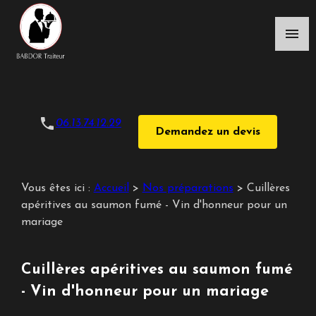
Panneau de gestion des cookies
menu
phone
06.13.74.12.29
Demandez un devis
Vous êtes ici :
Accueil
>
Nos préparations
>
Cuillères
apéritives au saumon fumé - Vin d'honneur pour un
mariage
Cuillères apéritives au saumon fumé
- Vin d'honneur pour un mariage