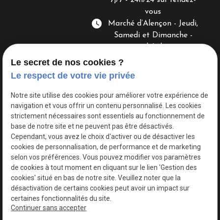
7j/7 - 24h/24 sur rendez-
vous
watch_later
Marché d’Alençon - Jeudi,
Samedi et Dimanche -
8h/13h
Le secret de nos cookies ?
Le respect de votre vie privée
Notre site utilise des cookies pour améliorer votre expérience de
navigation et vous offrir un contenu personnalisé. Les cookies
strictement nécessaires sont essentiels au fonctionnement de
base de notre site et ne peuvent pas être désactivés.
Siret :
80197611900041
Cependant, vous avez le choix d'activer ou de désactiver les
Mentions légales
cookies de personnalisation, de performance et de marketing
selon vos préférences. Vous pouvez modifier vos paramètres
Politique de
Gestion
de cookies à tout moment en cliquant sur le lien 'Gestion des
confidentialité
des
cookies' situé en bas de notre site. Veuillez noter que la
cookies
désactivation de certains cookies peut avoir un impact sur
certaines fonctionnalités du site.
Plan du site
Continuer sans accepter