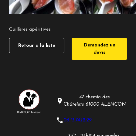
Cuillères apéritives
Demandez un
Retour à la liste
devis
47 chemin des
place
Châtelets
61000 ALENCON
phone
06.13.74.12.29